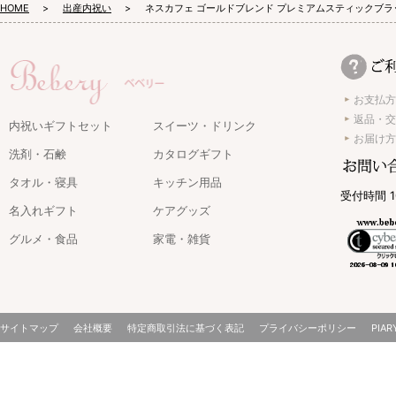
HOME
出産内祝い
ネスカフェ ゴールドブレンド プレミアムスティックブ
お支払方
返品・交
内祝いギフトセット
スイーツ・ドリンク
お届け方
洗剤・石鹸
カタログギフト
タオル・寝具
キッチン用品
受付時間 1
名入れギフト
ケアグッズ
グルメ・食品
家電・雑貨
サイトマップ
会社概要
特定商取引法に基づく表記
プライバシーポリシー
PIAR