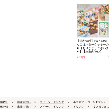
【送料無料】おひるねに
んこはバタークッキーの
り【ありがとうございま
た】【出産内祝い】
291円
HOME
出産内祝い
スイーツ・ドリンク
ネスカフェ ゴールドブレン
HOME
出産内祝い
スイーツ・ドリンク
ドリンク
ネスカフェ 