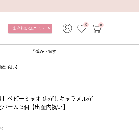
）
0
0
出産祝いはこちら
予算から探す
出産内祝い】
料】ベビーミャオ 焦がしキャラメルが
だバーム 3個【出産内祝い】
込)