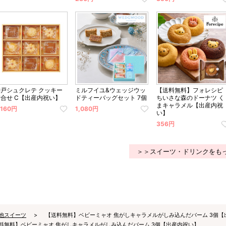
神戸シュクレテ クッキー
ミルフイユ&ウェッジウッ
【送料無料】フォレシピ
詰合せ C【出産内祝い】
ドティーバッグセット 7個
ちいさな森のドーナツ く
まキャラメル【出産内祝
,160円
1,080円
い】
356円
＞＞スイーツ・ドリンクをも
他スイーツ
【送料無料】ベビーミャオ 焦がしキャラメルがしみ込んだバーム 3個【
料無料】ベビーミャオ 焦がしキャラメルがしみ込んだバーム 3個【出産内祝い】