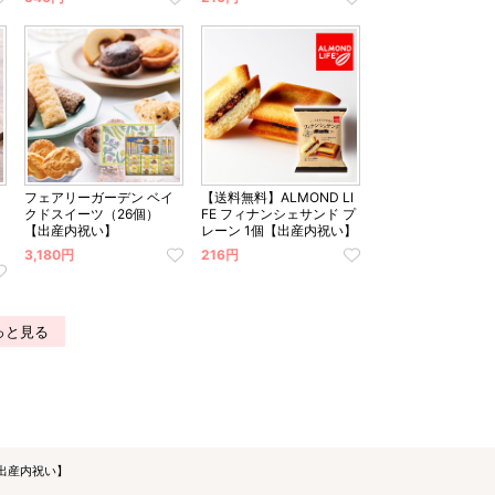
フェアリーガーデン ベイ
【送料無料】ALMOND LI
クドスイーツ（26個）
FE フィナンシェサンド プ
【出産内祝い】
レーン 1個【出産内祝い】
3,180円
216円
っと見る
出産内祝い】