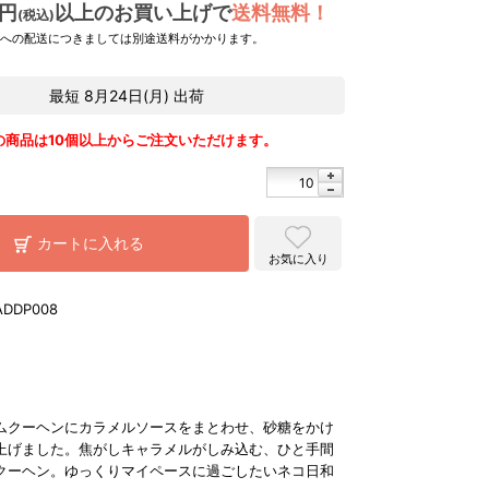
0円
以上のお買い上げで
送料無料！
(税込)
県への配送につきましては別途送料がかかります。
最短
8月24日(月)
出荷
の商品は10個以上からご注文いただけます。
カートに入れる
お気に入り
ADDP008
ムクーヘンにカラメルソースをまとわせ、砂糖をかけ
上げました。焦がしキャラメルがしみ込む、ひと手間
クーヘン。ゆっくりマイペースに過ごしたいネコ日和