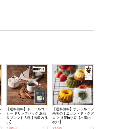
ツ
【送料無料】ドトールコー
【送料無料】ホシフルーツ
ケ
ヒー ドリップパック 深煎
果実のミニョン・ド・クグ
りブレンド 3袋【出産内祝
ロフ 抹茶in小豆【出産内
い】
祝い】
540円
216円