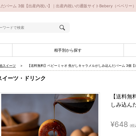
だバーム 3個【出産内祝い】｜出産内祝いの通販サイトBebery（ベベリー
相手別から探す
他スイーツ
【送料無料】ベビーミャオ 焦がしキャラメルがしみ込んだバーム 3個【
スイーツ・ドリンク
【送料無
しみ込ん
¥648
(税