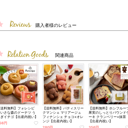
購入者様のレビュー
関連商品
【送料無料】フォレシピ
【送料無料】パティスリー
【送料無料】ホシフルー
ちいさな森のドーナツ う
クマンシェ マリアージュ
果実のしっとりパウンド
さぎイチゴ【出産内祝い】
フィナンシェ チョコ×オレ
ーキ クランベリー×抹茶
ンジ【出産内祝い】
【出産内祝い】
56円
280円
356円