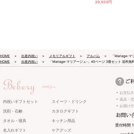
29,920円
HOME
出産内祝い
メモリアルギフト
アルバム
「Mariage
HOME
出産内祝い
「Mariage-マリアージュ-」40ページ 3冊セット 送
お支払方
返品・交
内祝いギフトセット
スイーツ・ドリンク
お届け方
洗剤・石鹸
カタログギフト
タオル・寝具
キッチン用品
受付時間 1
名入れギフト
ケアグッズ