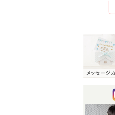
多くの病院・助産
パパ・ママから
安心安全の
Bebery
して作業を行