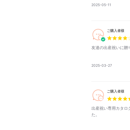
公
2025-05-11
開
日
ご購入者様
友達の出産祝いに贈
公
2025-03-27
開
日
ベベリーオリジ
ご購入者様
おむつもメモリ
出産祝い専用カタロ
た。
おしゃれな