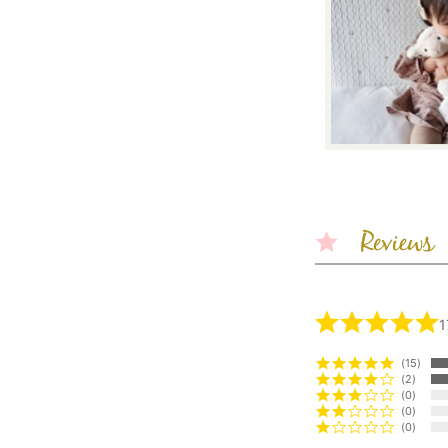
おむつを１枚
ほか、外出時
ので、大変便
おむつのサ
出産祝いの時
般的です。た
にはMサイズ
15
赤ちゃんの成
2
くママやパパ
0
0
0