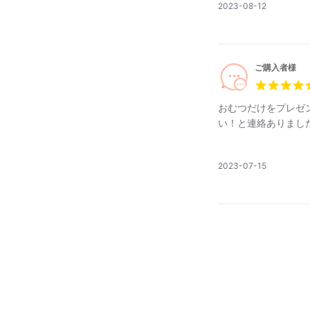
公
2023-08-12
おむつを入れ
開
に合わせて様
日
おもちゃ箱と
モリアルグッ
ご購入者様
きます。
サイズ：185×
おむつだけをプレゼ
い！と連絡ありまし
公
2023-07-15
開
日
無料特典