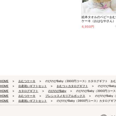
ベビーのお名
は豊富なデザ
だけます。
絵本タオルのベビーおむ
ケーキ（おはなやさん）
4,950円
HOME
おむつケーキ
のびのびBaby（3900円コース）カタログギフト お
HOME
出産祝いギフトセット
おむつ＋カタログギフト
のびのびBa
HOME
カタログギフト
のびのびBaby
のびのびBaby（3900円コ
HOME
おむつケーキ
プレシャスメモリアルボックス
のびのびBaby
HOME
出産祝いギフトセット
のびのびBaby（3900円コース）カタログ
梱包につい