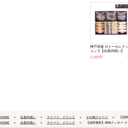
神戸浪漫 ガトーセレク
ョン C【出産内祝い】
2,160円
HOME
出産内祝い
スイーツ・ドリンク
その他スイーツ
【送料
HOME
出産内祝い
スイーツ・ドリンク
【送料無料】BBBクッキー 