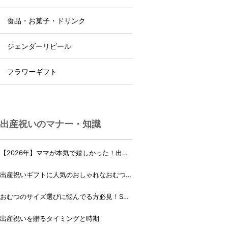
食品・お菓子・ドリンク
ジェンダーリビール
フラワーギフト
出産祝いのマナー・知識
【2026年】ママが本気で嬉しかった！出産
祝いランキング♪
出産祝いギフトに人気のおしゃれなおむつケ
ーキ・おむつボックス 21選
おむつのサイズ選びに悩んでる方必見！Sサ
イズ、Mサイズはいつからいつまで？
出産祝いを贈るタイミングと時期