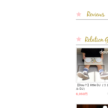
【Dou？】little DJ（リ
ル DJ）
6,050円