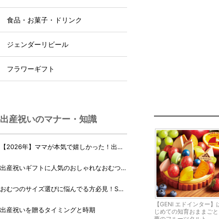
食品・お菓子・ドリンク
ジェンダーリビール
フラワーギフト
出産祝いのマナー・知識
【2026年】ママが本気で嬉しかった！出産
祝いランキング♪
出産祝いギフトに人気のおしゃれなおむつケ
ーキ・おむつボックス 21選
おむつのサイズ選びに悩んでる方必見！Sサ
イズ、Mサイズはいつからいつまで？
【GENI エドインター】
出産祝いを贈るタイミングと時期
じめての知育おままご
夢のフルーツタルト