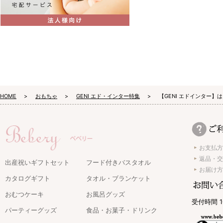
HOME
おもちゃ
GENI エド・インター特集
【GENI エドインター
お支払方
返品・交
出産祝いギフトセット
フード付きバスタオル
お届け方
カタログギフト
タオル・ブランケット
おむつケーキ
お風呂グッズ
受付時間 1
パーティーグッズ
食品・お菓子・ドリンク