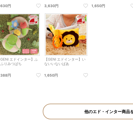
,630円
3,630円
1,650円
GENI エドインター】ふ
【GENI エドインター】い
りふりみつばち
ないいないばあ
,388円
1,650円
他のエド・インター商品