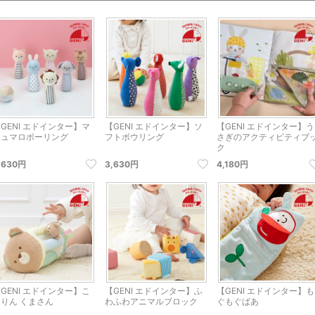
GENI エドインター】マ
【GENI エドインター】ソ
【GENI エドインター】う
シュマロボーリング
フトボウリング
さぎのアクティビティブ
ク
,630円
3,630円
4,180円
GENI エドインター】こ
【GENI エドインター】ふ
【GENI エドインター】も
ろりん くまさん
わふわアニマルブロック
ぐもぐばあ