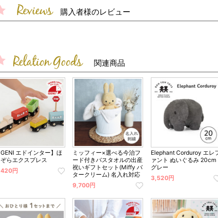
購入者様のレビュー
関連商品
GENI エドインター】ほ
ミッフィー×選べる今治フ
Elephant Corduroy エレ
しぞらエクスプレス
ード付きバスタオルの出産
ァント ぬいぐるみ 20cm
祝いギフトセット(Miffy バ
グレー
,420円
タークリーム) 名入れ対応
3,520円
9,700円