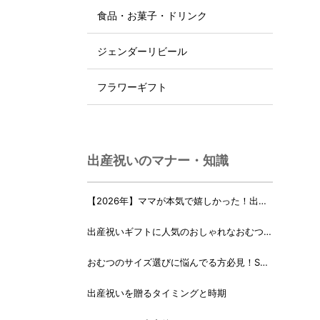
食品・お菓子・ドリンク
ジェンダーリビール
フラワーギフト
出産祝いのマナー・知識
【2026年】ママが本気で嬉しかった！出産
祝いランキング♪
出産祝いギフトに人気のおしゃれなおむつケ
ーキ・おむつボックス 21選
おむつのサイズ選びに悩んでる方必見！Sサ
イズ、Mサイズはいつからいつまで？
出産祝いを贈るタイミングと時期