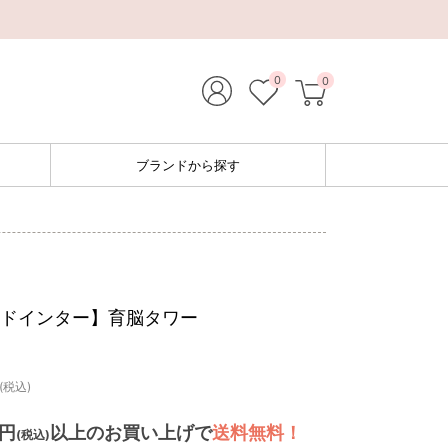
0
0
ブランドから探す
 エドインター】育脳タワー
(税込)
0円
以上のお買い上げで
送料無料！
(税込)