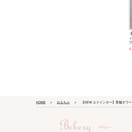
【
4
HOME
おもちゃ
【GENI エドインター】育脳タワー