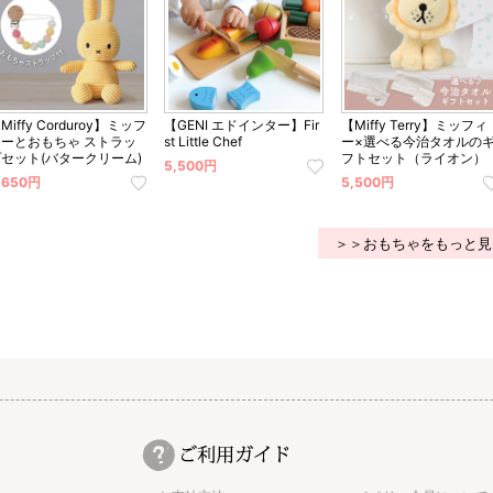
Miffy Corduroy】ミッフ
【GENI エドインター】Fir
【Miffy Terry】ミッフィ
ィーとおもちゃ ストラッ
st Little Chef
ー×選べる今治タオルの
プセット(バタークリーム)
フトセット（ライオン）
5,500円
,650円
5,500円
＞＞おもちゃをもっと見