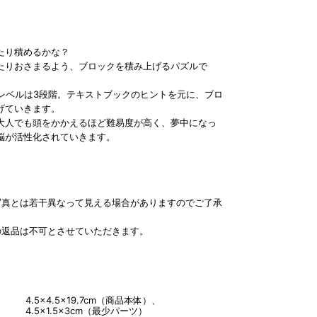
たり積めるかな？
たりおさまるよう、ブロックを積み上げるパズルで
、レベルは3段階。テキストブックのヒントを元に、ブロ
げていきます。
大人でも頭をかかえるほど難易度が高く、夢中になっ
脳が活性化されていきます。
写真とは若干異なって見える場合がありますのでご了承
の返品は不可とさせていただきます。
4.5×4.5×19.7cm（商品本体）、
4.5×1.5×3cm（最少パーツ）