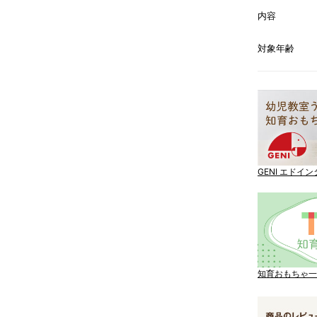
内容
対象年齢
GENI エド
知育おもちゃ一