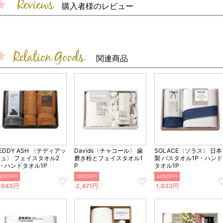
購入者様のレビュー
関連商品
EDDY ASH 〈テディアッ
Davids〈チャコール〉 歯
SOLACE〈ソラス〉 日本
シュ〉 フェイスタオル2
磨き粉とフェイスタオル1
製 バスタオル1P・ハンド
・ハンドタオル1P
P
タオル1P
9%OFF!
16%OFF!
44%OFF!
,943円
2,471円
1,833円