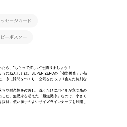
ったら、“もらって嬉しい”を贈りましょう！
うむねんし）は、SUPER ZEROの「浅野撚糸」が新
た、糸に隙間をつくり、空気をたっぷり含んだ特別な
落ちや耐久性を改善し、洗うたびにパイルが立つ糸の
出した、無撚糸を超えた「超無撚糸」なので、小さく
は抜群。使い勝手のよいサイズラインナップを展開し