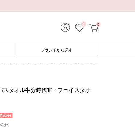
0
0
ブランドから探す
バスタオル半分時代1P・フェイスタオ
1%
OFF!
(税込)