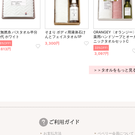
超無撚糸 バスタオル半分
そまり ボディ用液体石け
ORANGEY〈オランジー
時代 ホワイト
んとフェイスタオル1P
薬用ハンドソープとオー
ニックタオルセットC
3,300円
6%OFF!
33%OFF!
,613円
3,097円
＞＞タオルをもっと見
お支払方法
ベベリー会員について