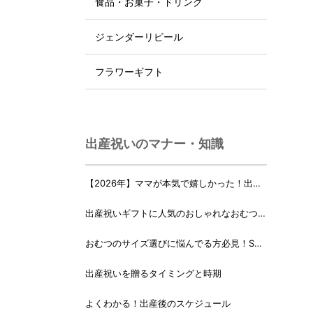
食品・お菓子・ドリンク
ジェンダーリビール
フラワーギフト
出産祝いのマナー・知識
【2026年】ママが本気で嬉しかった！出産
祝いランキング♪
出産祝いギフトに人気のおしゃれなおむつケ
ーキ・おむつボックス 21選
おむつのサイズ選びに悩んでる方必見！Sサ
イズ、Mサイズはいつからいつまで？
出産祝いを贈るタイミングと時期
よくわかる！出産後のスケジュール