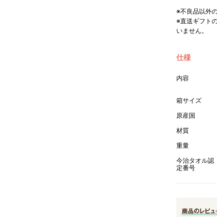
※不良品以外
※直送ギフト
いません。
仕様
内容
箱サイズ
原産国
材質
重量
今治タオル認
定番号