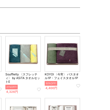
Souffletty 〈スフレッテ
KOYOI 〈今宵〉 バスタオ
ィ〉 by ASiTA タオルセッ
ル1P・フェイスタオル1P
トE
50%OFF!
21%OFF!
4,400円
4,326円