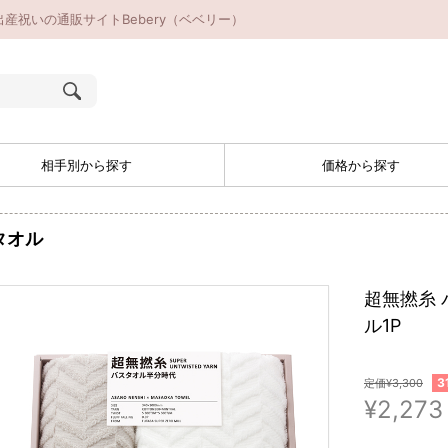
産祝いの通販サイトBebery（ベベリー）
相手別から探す
価格から探す
タオル
超無撚糸 
ル1P
3
定価¥3,300
¥2,273