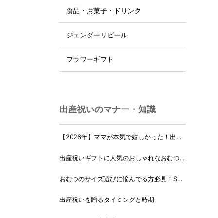
食品・お菓子・ドリンク
ジェンダーリビール
フラワーギフト
出産祝いのマナー・知識
【2026年】ママが本気で嬉しかった！出産
祝いランキング♪
出産祝いギフトに人気のおしゃれなおむつケ
ーキ・おむつボックス 21選
おむつのサイズ選びに悩んでる方必見！Sサ
イズ、Mサイズはいつからいつまで？
出産祝いを贈るタイミングと時期