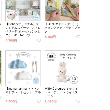
Y
【Beberyオリジナル】プ
【GENI エドインター】う
レ
レミアムスイーツ（ストロ
さぎのアクティビティブッ
ベリーデコレーションおむ
ク
つケーキ）for Boy
4,180円
4,700円
ふ
【mamamanma マママン
Miffy Corduroy ミッフィ
マ】プレートセット ブル
ーキーチェーン ライトス
ー
トーン
4,400円
2,420円