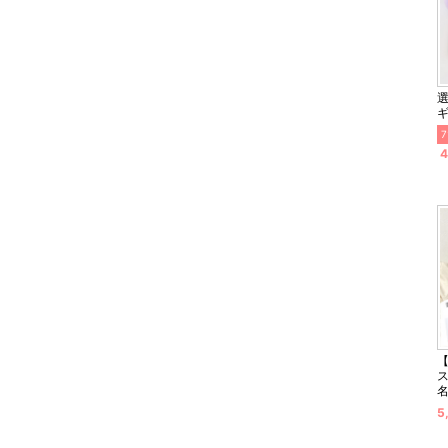
7
4
【
5