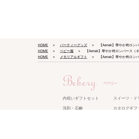
HOME
パーティーグッズ
【Aenak】華やか袴ロン
HOME
ベビー服
【Aenak】華やか袴ロンパース（
HOME
メモリアルギフト
【Aenak】華やか袴ロン
内祝いギフトセット
スイーツ・ド
洗剤・石鹸
カタログギフ
タオル・寝具
キッチン用品
名入れギフト
ケアグッズ
グルメ・食品
家電・雑貨