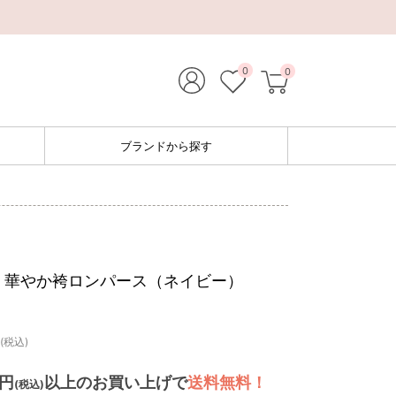
0
0
ブランドから探す
k】華やか袴ロンパース（ネイビー）
(税込)
0円
以上のお買い上げで
送料無料！
(税込)