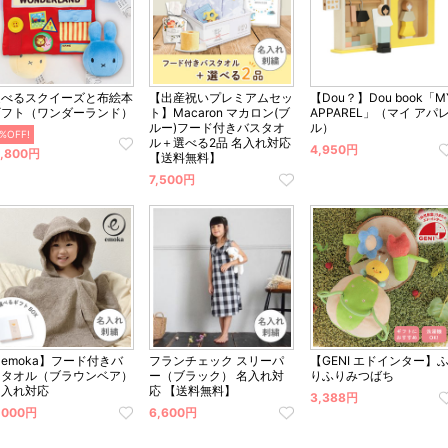
選べるスクイーズと布絵本
【出産祝いプレミアムセッ
【Dou？】Dou book「M
ギフト（ワンダーランド）
ト】Macaron マカロン(ブ
APPAREL」（マイ アパ
ルー)フード付きバスタオ
ル）
%OFF!
ル＋選べる2品 名入れ対応
4,950円
,800円
【送料無料】
7,500円
emoka】フード付きバ
フランチェック スリーパ
【GENI エドインター】
スタオル（ブラウンベア）
ー（ブラック） 名入れ対
りふりみつばち
名入れ対応
応 【送料無料】
3,388円
,000円
6,600円