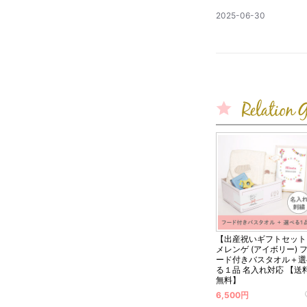
公
2025-06-30
開
日
【出産祝いギフトセット
メレンゲ (アイボリー) 
ード付きバスタオル＋選
る１品 名入れ対応 【送
無料】
6,500円