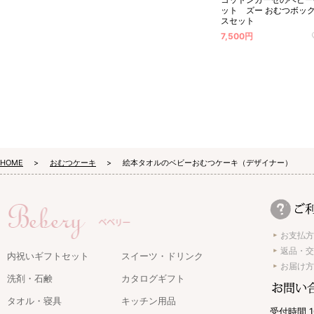
ット ズー おむつボッ
スセット
7,500円
HOME
おむつケーキ
絵本タオルのベビーおむつケーキ（デザイナー）
お支払方
返品・交
内祝いギフトセット
スイーツ・ドリンク
お届け方
洗剤・石鹸
カタログギフト
タオル・寝具
キッチン用品
受付時間 1