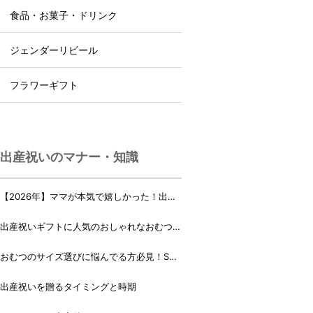
食品・お菓子・ドリンク
ジェンダーリビール
フラワーギフト
出産祝いのマナー・知識
【2026年】ママが本気で嬉しかった！出産
祝いランキング♪
出産祝いギフトに人気のおしゃれなおむつケ
ーキ・おむつボックス 21選
おむつのサイズ選びに悩んでる方必見！Sサ
イズ、Mサイズはいつからいつまで？
出産祝いを贈るタイミングと時期