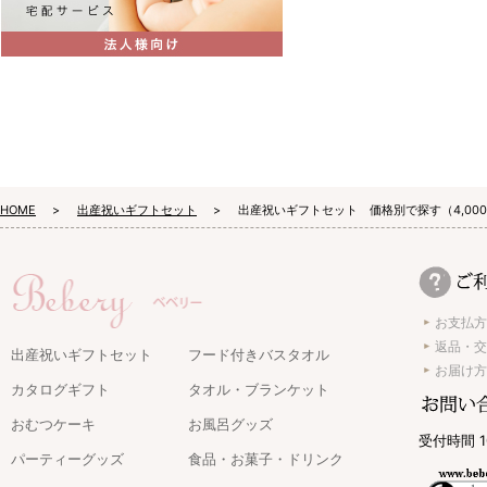
HOME
出産祝いギフトセット
出産祝いギフトセット 価格別で探す（4,00
お支払方
返品・交
出産祝いギフトセット
フード付きバスタオル
お届け方
カタログギフト
タオル・ブランケット
おむつケーキ
お風呂グッズ
受付時間 1
パーティーグッズ
食品・お菓子・ドリンク