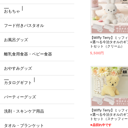
おもちゃ
フード付きバスタオル
【Miffy Terry】ミッフ
お風呂グッズ
×選べる今治タオルのギ
トセット（クリーム）
5,500円
離乳食用食器・ベビー食器
おやすみグッズ
カタログギフト
パーティーグッズ
【Miffy Terry】ミッフ
洗剤・スキンケア用品
×選べる今治タオルのギ
トセット（スナッフィー
※品切れ中です
タオル・ブランケット