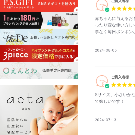
ご購入者様
赤ちゃんに与えるお
ったり変な使い方し
事なく毎日ボンボン
公
2024-08-05
開
日
ご購入者様
Sサイズ、小さいか
て嬉しいです！
公
2024-07-13
開
日