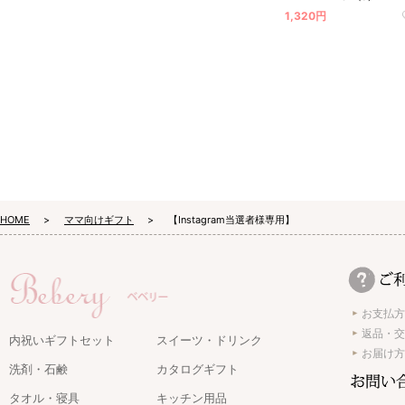
1,320円
HOME
ママ向けギフト
【Instagram当選者様専用】
お支払方
返品・交
内祝いギフトセット
スイーツ・ドリンク
お届け方
洗剤・石鹸
カタログギフト
タオル・寝具
キッチン用品