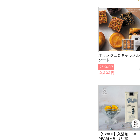
オランジュ＆キャラメル
ソート
25%OFF!
2,332円
【SWATi】入浴剤 -BAT
PEARL- BLUE (S)