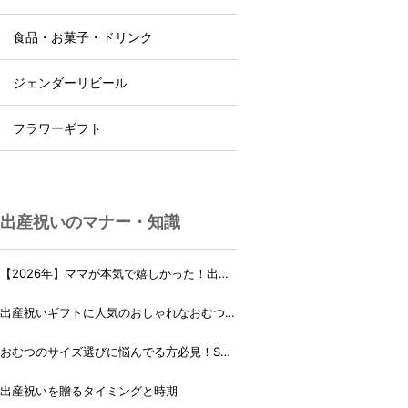
食品・お菓子・ドリンク
ジェンダーリビール
フラワーギフト
出産祝いのマナー・知識
【2026年】ママが本気で嬉しかった！出産
祝いランキング♪
出産祝いギフトに人気のおしゃれなおむつケ
ーキ・おむつボックス 21選
おむつのサイズ選びに悩んでる方必見！Sサ
イズ、Mサイズはいつからいつまで？
出産祝いを贈るタイミングと時期