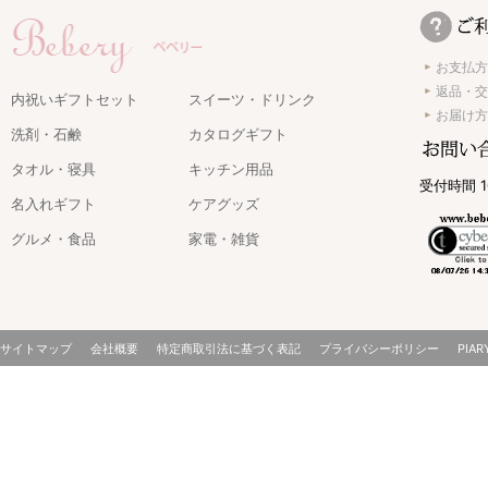
お支払方
返品・交
内祝いギフトセット
スイーツ・ドリンク
お届け方
洗剤・石鹸
カタログギフト
タオル・寝具
キッチン用品
受付時間 1
名入れギフト
ケアグッズ
グルメ・食品
家電・雑貨
サイトマップ
会社概要
特定商取引法に基づく表記
プライバシーポリシー
PIAR