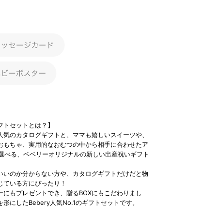
フトセットとは？】
人気のカタログギフトと、ママも嬉しいスイーツや、
おもちゃ、実用的なおむつの中から相手に合わせたア
品選べる、ベベリーオリジナルの新しい出産祝いギフト
いいのか分からない方や、カタログギフトだけだと物
じている方にぴったり！
ーにもプレゼントでき、贈るBOXにもこだわりまし
形にしたBebery人気No.1のギフトセットです。