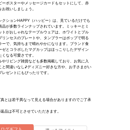
ビーポスターやメッセージカードもセットにして、赤
をお祝いしましょう。
レクションHAPPY（ハッピー）は、見ているだけでも
商品が多数ラインナップされています。ミッキーとミ
ットがおしゃれなテーブルウェアは、ホワイトとブル
プリンセスのプレートや、タンブラーはポップで明る
ラーで、気持ちまで晴れやかになります。ブランド食
ーゼとコラボしたマグカップはほっこりしたデザイン
たくなる可愛さです。
ルやリビング雑貨なども多数掲載しており、お気に入
こと間違いなし♪ディズニー好きな方や、お子さまがい
プレゼントにもぴったりです。
写真とは若干異なって見える場合がありますのでご了承
の返品は不可とさせていただきます。
タログギフト