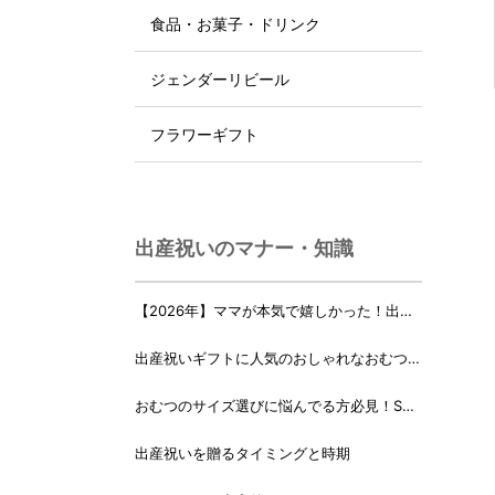
食品・お菓子・ドリンク
ジェンダーリビール
フラワーギフト
出産祝いのマナー・知識
【2026年】ママが本気で嬉しかった！出産
祝いランキング♪
出産祝いギフトに人気のおしゃれなおむつケ
ーキ・おむつボックス 21選
おむつのサイズ選びに悩んでる方必見！Sサ
イズ、Mサイズはいつからいつまで？
出産祝いを贈るタイミングと時期