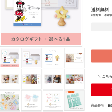
送料無料
※北海道・沖縄
＼ こち
商品番号
B