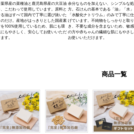
千葉県産の菜種油と鹿児島県産の大豆油
余分なものを加えない、シンプルな
を、こだわって使用しています。原料と
方。石けんの基本である「油」「水
なる油はすべて国内で丁寧に選び抜いた
「水酸化ナトリウム」のみで丁寧に
ものだけ。産地がはっきりとした国産素
げています。不純物をしっかりと取
材を100%使用しているため、肌にも環
き、不要な成分を含まないため、敏
境にもやさしく、安心してお使いいただ
の方や赤ちゃんの繊細な肌にもやさ
けます。
お使いいただけます。
商品一覧