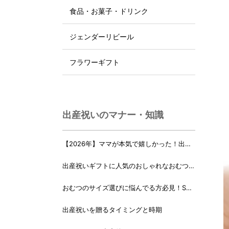
食品・お菓子・ドリンク
ジェンダーリビール
フラワーギフト
出産祝いのマナー・知識
【2026年】ママが本気で嬉しかった！出産
祝いランキング♪
出産祝いギフトに人気のおしゃれなおむつケ
ーキ・おむつボックス 21選
おむつのサイズ選びに悩んでる方必見！Sサ
イズ、Mサイズはいつからいつまで？
出産祝いを贈るタイミングと時期