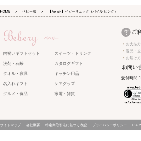
HOME
ベビー服
【Aenak】ベビーリュック（パイル ピンク）
お支払方
返品・交
内祝いギフトセット
スイーツ・ドリンク
お届け方
洗剤・石鹸
カタログギフト
タオル・寝具
キッチン用品
受付時間 1
名入れギフト
ケアグッズ
グルメ・食品
家電・雑貨
サイトマップ
会社概要
特定商取引法に基づく表記
プライバシーポリシー
PIAR