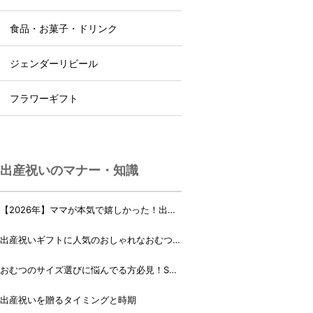
食品・お菓子・ドリンク
ジェンダーリビール
フラワーギフト
出産祝いのマナー・知識
【2026年】ママが本気で嬉しかった！出産
祝いランキング♪
出産祝いギフトに人気のおしゃれなおむつケ
ーキ・おむつボックス 21選
おむつのサイズ選びに悩んでる方必見！Sサ
イズ、Mサイズはいつからいつまで？
出産祝いを贈るタイミングと時期