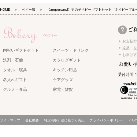
HOME
ベビー服
【ampersand】男の子ベビーギフトセット（ネイビーブル
お支払方
返品・交
内祝いギフトセット
スイーツ・ドリンク
お届け方
洗剤・石鹸
カタログギフト
タオル・寝具
キッチン用品
受付時間 1
名入れギフト
ケアグッズ
グルメ・食品
家電・雑貨
サイトマップ
会社概要
特定商取引法に基づく表記
プライバシーポリシー
PIAR