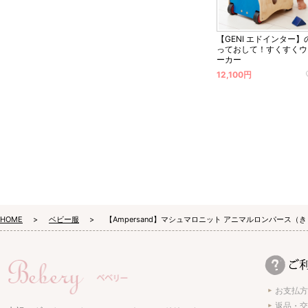
【GENI エドインター】
っておして！すくすくウ
ーカー
12,100円
HOME
ベビー服
【Ampersand】マシュマロニット アニマルロンパース（
お支払方
返品・交