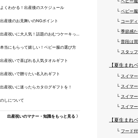
ベビー服
よくわかる！出産後のスケジュール
ベビー服
出産後のお見舞いのNGポイント
コーディ
季節感た
出産祝いに大人気！話題のおむつケーキっ
て？
普段は買
本当にもらって嬉しい！ベビー服の選び方
スタッフ
出産祝いで喜ばれる人気タオルギフト
【夏生まれ
出産祝いで贈りたい名入れギフト
スイマー
スイマー
出産祝いに迷ったらカタログギフトを！
スイマー
のしについて
スイマー
出産祝いのマナー・知識をもっと見る 〉
【夏生まれ
フード付