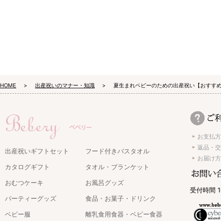
HOME
出産祝いのマナー・知識
夏生まれベビーのための出産祝い【おすすめ
お支払方
返品・交
出産祝いギフトセット
フード付きバスタオル
お届け方
カタログギフト
タオル・ブランケット
おむつケーキ
お風呂グッズ
受付時間 1
パーティーグッズ
食品・お菓子・ドリンク
ベビー服
離乳食用食器・ベビー食器