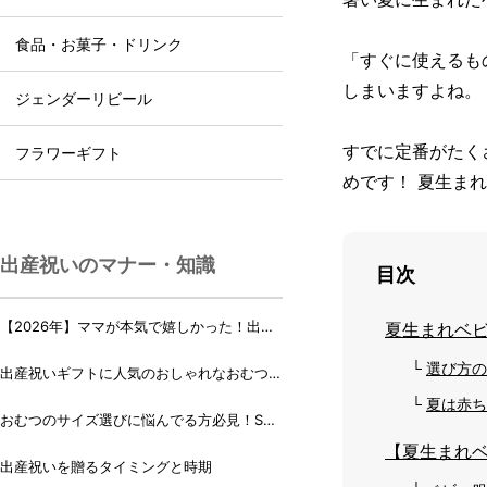
食品・お菓子・ドリンク
「すぐに使えるも
しまいますよね。
ジェンダーリビール
すでに定番がたく
フラワーギフト
めです！ 夏生ま
出産祝いのマナー・知識
目次
【2026年】ママが本気で嬉しかった！出産
夏生まれベ
祝いランキング♪
選び方の
出産祝いギフトに人気のおしゃれなおむつケ
ーキ・おむつボックス 21選
夏は赤ち
おむつのサイズ選びに悩んでる方必見！Sサ
イズ、Mサイズはいつからいつまで？
【夏生まれ
出産祝いを贈るタイミングと時期