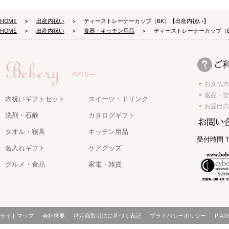
HOME
出産内祝い
ティーストレーナーカップ（BK）【出産内祝い】
HOME
出産内祝い
食器・キッチン用品
ティーストレーナーカップ（
お支払方
返品・交
内祝いギフトセット
スイーツ・ドリンク
お届け方
洗剤・石鹸
カタログギフト
タオル・寝具
キッチン用品
受付時間 1
名入れギフト
ケアグッズ
グルメ・食品
家電・雑貨
サイトマップ
会社概要
特定商取引法に基づく表記
プライバシーポリシー
PIAR