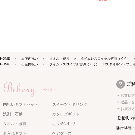
HOME
出産内祝い
タオル・寝具
タイムレスロイヤル雲羽（くう） バ
HOME
出産内祝い
タイムレスロイヤル雲羽（くう） バスタオル1P・フェイ
お支払方
返品・交
内祝いギフトセット
スイーツ・ドリンク
お届け方
洗剤・石鹸
カタログギフト
タオル・寝具
キッチン用品
受付時間 1
名入れギフト
ケアグッズ