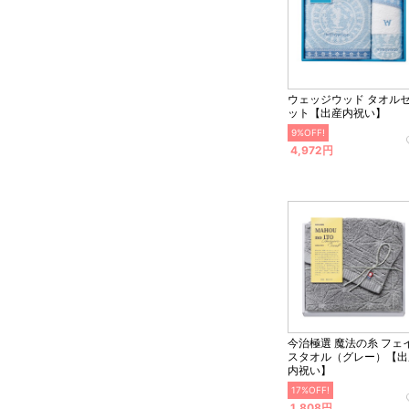
ウェッジウッド タオル
ット【出産内祝い】
9%OFF!
4,972円
今治極選 魔法の糸 フェ
スタオル（グレー）【出
内祝い】
17%OFF!
1,808円