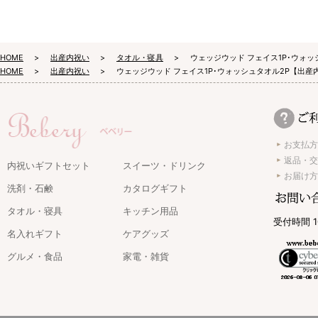
HOME
出産内祝い
タオル・寝具
ウェッジウッド フェイス1P･ウォ
HOME
出産内祝い
ウェッジウッド フェイス1P･ウォッシュタオル2P【出産
お支払方
返品・交
内祝いギフトセット
スイーツ・ドリンク
お届け方
洗剤・石鹸
カタログギフト
タオル・寝具
キッチン用品
受付時間 1
名入れギフト
ケアグッズ
グルメ・食品
家電・雑貨