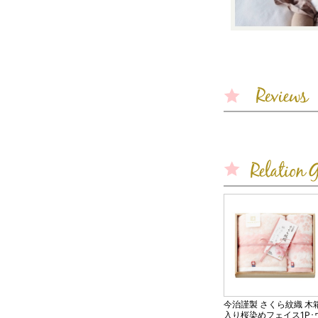
今治謹製 さくら紋織 木
入り桜染めフェイス1P･