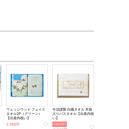
ウェッジウッド フェイス
今治謹製 白織タオル 木箱
タオル2P（グリーン）
入りバスタオル【出産内祝
【出産内祝い】
い】
2,169円
14%OFF!