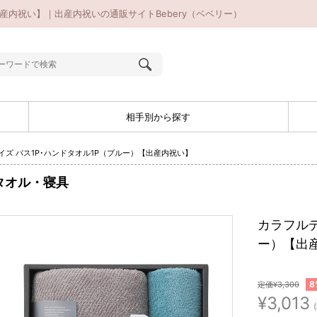
出産内祝い】｜出産内祝いの通販サイトBebery（ベベリー）
相手別から探す
イズ バス1P･ハンドタオル1P（ブルー）【出産内祝い】
タオル・寝具
カラフルデ
ー）【出
8
定価¥3,300
¥3,013