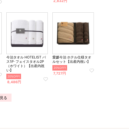
2,832円
今治タオル HOTELIST バ
愛媛今治 ホテル仕様タオ
ス1P･フェイスタオル2P
ルセット【出産内祝い】
（ホワイト）【出産内祝
20%OFF!
い】
7,727円
20%OFF!
8,486円
見る