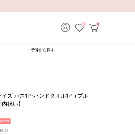
0
0
予算から探す
イズ バス1P･ハンドタオル1P（ブル
産内祝い】
%
OFF!
(税込)