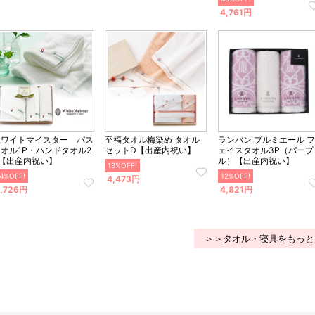
4,761円
ホワイトマイスター バス
至福タオル梅染め タオル
ランバン プルミエール フ
タオル1P・ハンドタオル2
セットD【出産内祝い】
ェイスタオル3P（パープ
P【出産内祝い】
ル）【出産内祝い】
18%OFF!
4%OFF!
12%OFF!
4,473円
,726円
4,821円
＞＞タオル・寝具をもっと