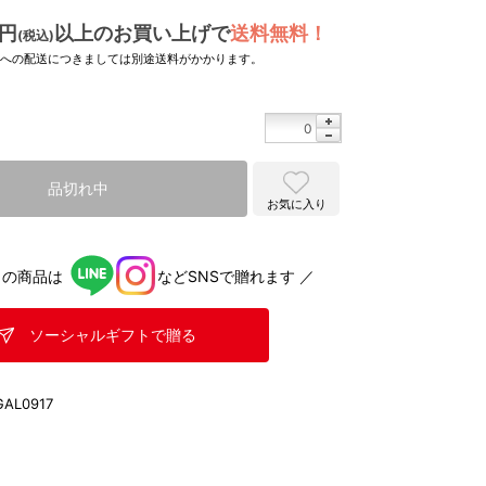
0円
以上のお買い上げで
送料無料！
(税込)
県への配送につきましては別途送料がかかります。
品切れ中
お気に入り
らの商品は
などSNSで贈れます ／
ソーシャルギフトで贈る
GAL0917