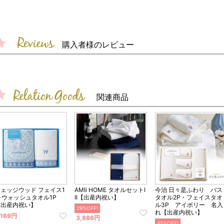
購入者様のレビュー
関連商品
ウェッジウッド フェイス1
AMIi HOME タオルセットI
今治 日々是ふわり バス
･ウォッシュタオル1P
II【出産内祝い】
タオル2P・フェイスタオ
【出産内祝い】
ル3P アイボリー 名入
29%OFF!
れ【出産内祝い】
,169円
3,886円
45%OFF!