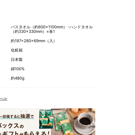
バスタオル（約600×1100mm）･ハンドタオル
（約330×330mm）×各1
約197×280×69mm（入）
化粧箱
日本製
綿100%
約480g
へ≫