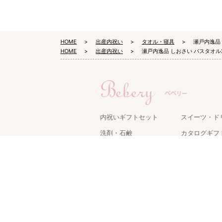
HOME
出産内祝い
タオル・寝具
瀬戸内逸品
HOME
出産内祝い
瀬戸内逸品 しおさい バスタオル
内祝いギフトセット
スイーツ・ド
洗剤・石鹸
カタログギフ
タオル・寝具
キッチン用品
名入れギフト
ケアグッズ
グルメ・食品
家電・雑貨