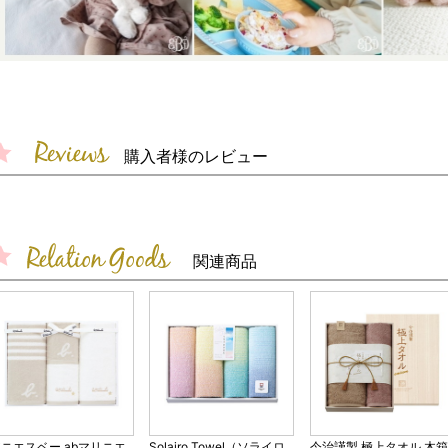
購入者様のレビュー
関連商品
ニエスベー abマリニエ
Solairo Towel（ソライロ
今治謹製 極上タオル 木箱