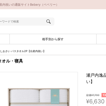
産内祝いの通販サイトBebery（ベベリー）
相手別から探す
 しおさい バスタオル2P【出産内祝い】
タオル・寝具
瀬戸内逸品
い】
1
定価¥7,700
¥6,630