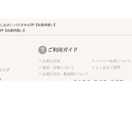
 しおさい バスタオル2P【出産内祝い】
2P【出産内祝い】
お支払方法
ベベリー会員について
返品・交換について
よくあるご質問
リンク
お届け方法・配送料について
ト
受付時間 10:00 ～ 17:00 ※土日･祝日休み