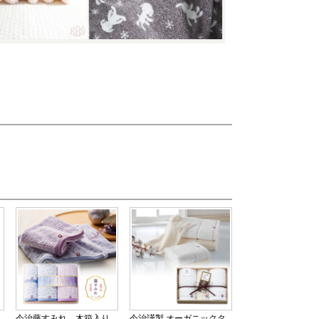
今治藤すみれ 木箱入り
今治謹製 オーガニックタ