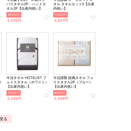
オ
バスタオル2P・ハンドタ
オル タオルセットII【出産
オル2P【出産内祝い】
内祝い】
49%OFF!
17%OFF!
5,575円
3,637円
今治タオル HOTELIST フ
今治謹製 紋織タオル フェ
タ
ェイスタオル（ホワイト）
イスタオル2P（ブルー）
【出産内祝い】
【出産内祝い】
11%OFF!
6%OFF!
2,242円
2,049円
見る