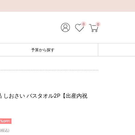
0
0
予算から探す
 しおさい バスタオル2P【出産内祝
3%
OFF!
(税込)