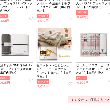
ル フェイス2P･ゲストタ
タオル） 今治産タオル フ
入りバス1P･フェイスタ
オル2P（ベージュ）【出
ェイスタオル4P【出産内
ル1P【出産内祝い】
産内祝い】
祝い】
16%OFF!
%OFF!
31%OFF!
6,419円
,123円
3,013円
治タオル ONE QUALITY
生コットン〜なまこっと
ピーナッツ スヌーピー チ
ス1P･フェイスタオル1P
ん〜 フェイスタオル1
ェック バス1P･フェイス
【出産内祝い】
P・ハンドタオル1P【出産
オル1P【出産内祝い】
内祝い】
1%OFF!
9%OFF!
31%OFF!
,435円
4,972円
3,013円
＞＞タオル・寝具をもっと