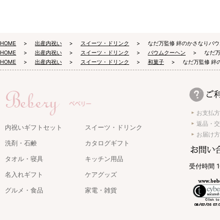
HOME
出産内祝い
スイーツ・ドリンク
なだ万監修 絆のかさなりバウ
HOME
出産内祝い
スイーツ・ドリンク
バウムクーヘン
なだ万
HOME
出産内祝い
スイーツ・ドリンク
和菓子
なだ万監修 絆
お支払方
返品・交
内祝いギフトセット
スイーツ・ドリンク
お届け方
洗剤・石鹸
カタログギフト
タオル・寝具
キッチン用品
受付時間 1
名入れギフト
ケアグッズ
グルメ・食品
家電・雑貨