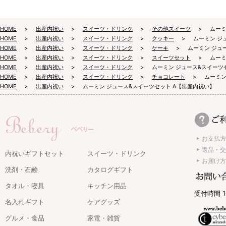
HOME
出産内祝い
スイーツ・ドリンク
その他スイーツ
ムーミ
HOME
出産内祝い
スイーツ・ドリンク
クッキー
ムーミン ジ
HOME
出産内祝い
スイーツ・ドリンク
ケーキ
ムーミン ジュ
HOME
出産内祝い
スイーツ・ドリンク
スイーツセット
ムーミ
HOME
出産内祝い
スイーツ・ドリンク
ムーミン ジュース&スイーツ
HOME
出産内祝い
スイーツ・ドリンク
チョコレート
ムーミン
HOME
出産内祝い
ムーミン ジュース&スイーツセット A【出産内祝い】
お支払方
返品・交
内祝いギフトセット
スイーツ・ドリンク
お届け方
洗剤・石鹸
カタログギフト
タオル・寝具
キッチン用品
受付時間 1
名入れギフト
ケアグッズ
グルメ・食品
家電・雑貨