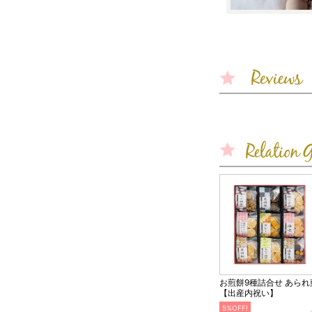
お煎餅9種詰合せ あられ
【出産内祝い】
5%OFF!