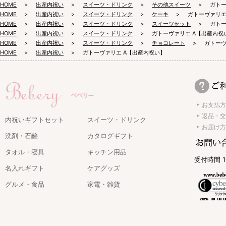
HOME
出産内祝い
スイーツ・ドリンク
その他スイーツ
ガトー
HOME
出産内祝い
スイーツ・ドリンク
ケーキ
ガトーヴァリエ
HOME
出産内祝い
スイーツ・ドリンク
スイーツセット
ガトー
HOME
出産内祝い
スイーツ・ドリンク
ガトーヴァリエ A【出産内祝
HOME
出産内祝い
スイーツ・ドリンク
チョコレート
ガトーヴ
HOME
出産内祝い
ガトーヴァリエ A【出産内祝い】
お支払方
返品・交
内祝いギフトセット
スイーツ・ドリンク
お届け方
洗剤・石鹸
カタログギフト
タオル・寝具
キッチン用品
受付時間 1
名入れギフト
ケアグッズ
グルメ・食品
家電・雑貨