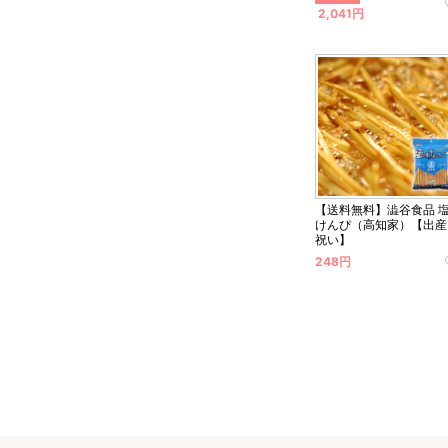
2,041円
【送料無料】澁谷食品 
けんぴ（高知家）【出産
祝い】
248円