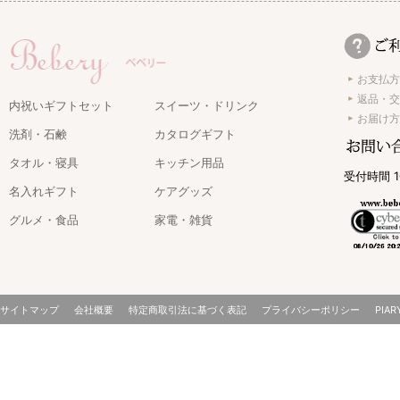
お支払方
返品・交
内祝いギフトセット
スイーツ・ドリンク
お届け方
洗剤・石鹸
カタログギフト
タオル・寝具
キッチン用品
受付時間 1
名入れギフト
ケアグッズ
グルメ・食品
家電・雑貨
サイトマップ
会社概要
特定商取引法に基づく表記
プライバシーポリシー
PIAR