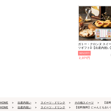
ガトー・クロンヌ スイ
ツギフトD【出産内祝い
36%OFF!
2,071円
HOME
出産内祝い
スイーツ・ドリンク
その他スイーツ
【送
HOME
出産内祝い
スイーツ・ドリンク
【送料無料】にゃんともおい