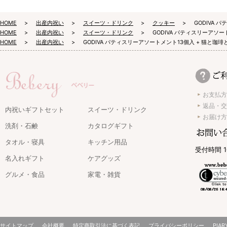
HOME
出産内祝い
スイーツ・ドリンク
クッキー
GODIVA 
HOME
出産内祝い
スイーツ・ドリンク
GODIVA パティスリーアソー
HOME
出産内祝い
GODIVA パティスリーアソートメント13個入 + 猫と珈琲
お支払方
返品・交
内祝いギフトセット
スイーツ・ドリンク
お届け方
洗剤・石鹸
カタログギフト
タオル・寝具
キッチン用品
受付時間 1
名入れギフト
ケアグッズ
グルメ・食品
家電・雑貨
サイトマップ
会社概要
特定商取引法に基づく表記
プライバシーポリシー
PIAR