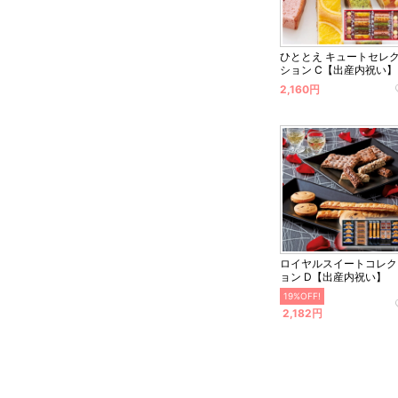
ひととえ キュートセレ
ション C【出産内祝い】
2,160円
ロイヤルスイートコレク
ョン D【出産内祝い】
19%OFF!
2,182円