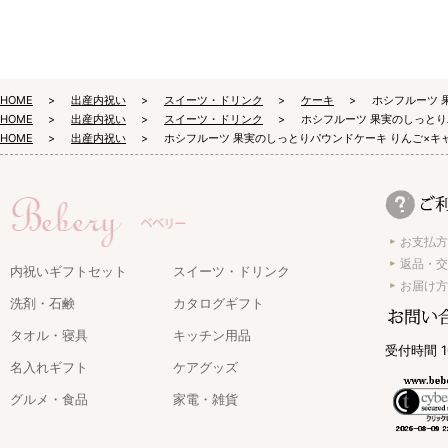
HOME
出産内祝い
スイーツ・ドリンク
ケーキ
ホシフルーツ 
HOME
出産内祝い
スイーツ・ドリンク
ホシフルーツ 果実のしっとり
HOME
出産内祝い
ホシフルーツ 果実のしっとりパウンドケーキ りんご×キ
お支払方
返品・交
内祝いギフトセット
スイーツ・ドリンク
お届け方
洗剤・石鹸
カタログギフト
タオル・寝具
キッチン用品
受付時間 1
名入れギフト
ケアグッズ
グルメ・食品
家電・雑貨