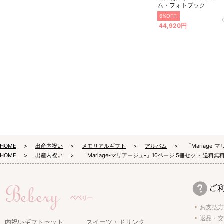
ム・フォトブック
6%OFF!
44,920円
HOME
出産内祝い
メモリアルギフト
アルバム
「Mariage
HOME
出産内祝い
「Mariage-マリアージュ-」10ページ 5冊セット 送
お支払方
返品・交
内祝いギフトセット
スイーツ・ドリンク