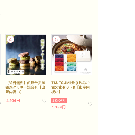
【送料無料】銀座千疋屋
TSUTSUMI 炊き込みご
銀座クッキー詰合せ【出
飯の素セットK【出産内
産内祝い】
祝い】
4,104円
25%OFF!
5,184円