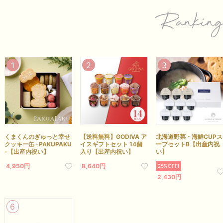
【送料無料】GODIVA ア
北海道野菜・海鮮CUPス
くまくんのぎゅっと幸せ
イスギフトセット 14個
ープセットB【出産内祝
クッキー缶 -PAKUPAKU
入り【出産内祝い】
い】
-【出産内祝い】
8,640円
4,950円
25%OFF!
2,430円