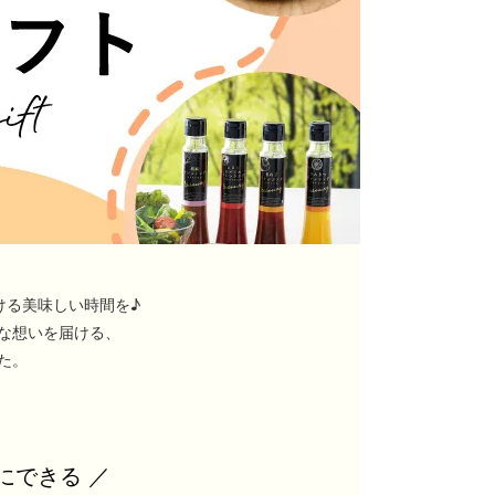
ける美味しい時間を♪
な想いを届ける、
た。
にできる ／