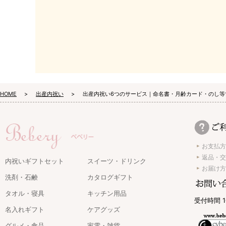
HOME
出産内祝い
出産内祝い6つのサービス｜命名書・月齢カード・のし等
お支払方
返品・交
内祝いギフトセット
スイーツ・ドリンク
お届け方
洗剤・石鹸
カタログギフト
タオル・寝具
キッチン用品
受付時間 1
名入れギフト
ケアグッズ
グルメ・食品
家電・雑貨