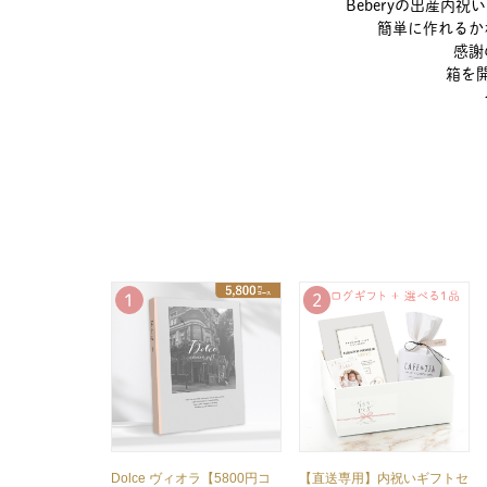
Beberyの出産内祝
簡単に作れるか
感謝
箱を
Dolce ヴィオラ【5800円コ
【直送専用】内祝いギフトセ