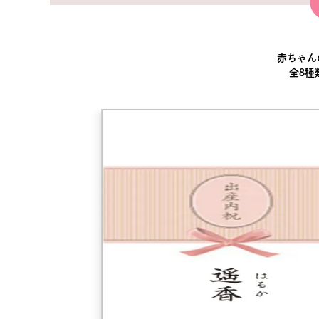
赤ちゃん
全8種