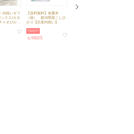
】内祝いギフ
【送料無料】体重米
スピード内祝いギフトセ
【直送専
ボックス)カタ
（袋） 新潟県産こしひ
ット(カタログ Dolceベル
トセット 
チャオひかり
かり【出産内祝い】
デ×GODIVA) 送料無料
ログギフ
ルシュレン
7%OFF!
5,770円
5,040円
6,980円