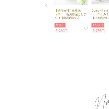
【送料無料】体重米
Dolce ヴィ
（俵） 新潟県産こしひ
コース】カタ
かり【出産内祝い】
【出産内祝い
7%OFF!
38%OFF!
8,980円
3,955円