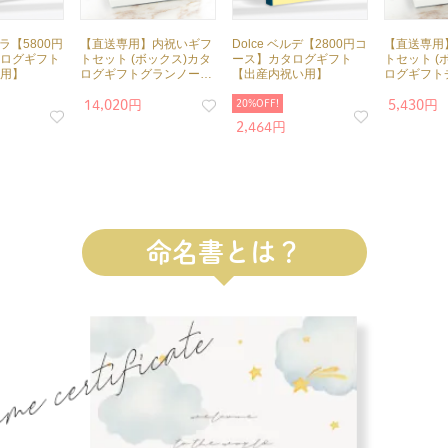
オラ【5800円
【直送専用】内祝いギフ
Dolce ベルデ【2800円コ
【直送専用
ログギフト
トセット (ボックス)カタ
ース】カタログギフト
トセット (
用】
ログギフトグランノーブ
【出産内祝い用】
ログギフト
ルシャンベリ 送料無料
送料無料
14,020円
20%OFF!
5,430円
2,464円
命名書とは？