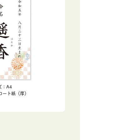
ズ：A4
コート紙（厚）