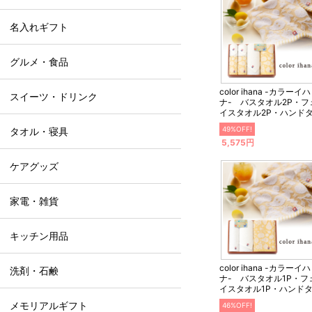
名入れギフト
グルメ・食品
color ihana -カラーイハ
スイーツ・ドリンク
ナ- バスタオル2P・フ
イスタオル2P・ハンド
ル2P【出産内祝い】
49%OFF!
タオル・寝具
5,575円
ケアグッズ
家電・雑貨
キッチン用品
color ihana -カラーイハ
洗剤・石鹸
ナ- バスタオル1P・フ
イスタオル1P・ハンド
ル1P【出産内祝い】
メモリアルギフト
46%OFF!