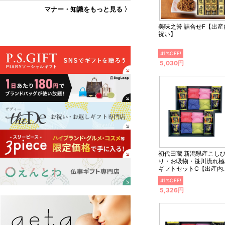
マナー・知識をもっと見る 〉
美味之誉 詰合せF【出産
祝い】
41%OFF!
5,030円
初代田蔵 新潟県産こし
り・お吸物・笹川流れ極
ギフトセットC【出産内
い】
41%OFF!
5,326円