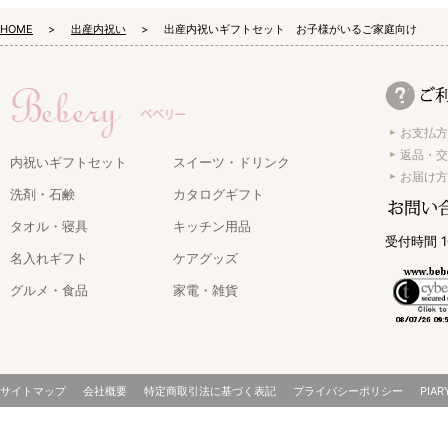
HOME
出産内祝い
出産内祝いギフトセット お子様がいるご家庭向け
お支払方
返品・交
内祝いギフトセット
スイーツ・ドリンク
お届け方
洗剤・石鹸
カタログギフト
タオル・寝具
キッチン用品
受付時間 1
名入れギフト
ケアグッズ
グルメ・食品
家電・雑貨
サイトマップ
会社概要
特定商取引法に基づく表記
プライバシーポリシー
PIAR