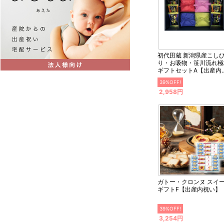
初代田蔵 新潟県産こし
り・お吸物・笹川流れ極
ギフトセットA【出産内
い】
39%OFF!
2,958円
ガトー・クロンヌ スイ
ギフトF【出産内祝い】
39%OFF!
3,254円