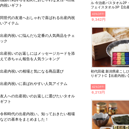
ル 今治産バスタオル2P
内祝いギフト
フェイスタオル3P【出
内祝い】
43%OFF!
同世代の友達へおしゃれで喜ばれる出産内祝
9,342円
いアイテム
出産内祝いに悩んだら定番の人気商品をチェ
ック
出産祝いのお返しにはメッセージカードを添
えて赤ちゃん報告を人気ランキング
出産内祝いの相場と気になる商品選び
初代田蔵 新潟県産こし
りギフトC【出産内祝い
出産内祝いに喜ばれやすい人気アイテム
42%OFF!
6,213円
友人への出産祝いのお返しに選びたいタオル
ギフト
令和時代の出産内祝い。知っておきたい相場
などの基本をまとめました！