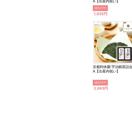
A【出産内祝い】
39%OFF!
1,635円
京都利休園 宇治銘茶詰
A【出産内祝い】
38%OFF!
2,663円