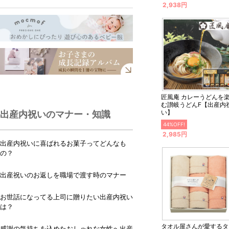
2,938円
匠風庵 カレーうどんを楽し
む讃岐うどんF【出産内
い】
出産内祝いのマナー・知識
44%OFF!
2,985円
出産内祝いに喜ばれるお菓子ってどんなも
の？
出産祝いのお返しを職場で渡す時のマナー
お世話になってる上司に贈りたい出産内祝い
は？
タオル屋さんが愛するタ
感謝の気持ちを込めたおしゃれな女性へ出産