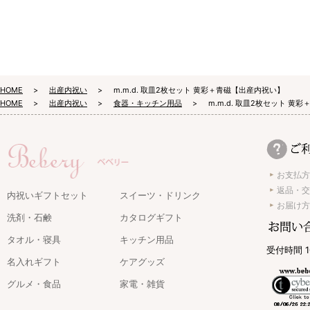
HOME
出産内祝い
m.m.d. 取皿2枚セット 黄彩＋青磁【出産内祝い】
HOME
出産内祝い
食器・キッチン用品
m.m.d. 取皿2枚セット 黄
お支払方
返品・交
内祝いギフトセット
スイーツ・ドリンク
お届け方
洗剤・石鹸
カタログギフト
タオル・寝具
キッチン用品
受付時間 1
名入れギフト
ケアグッズ
グルメ・食品
家電・雑貨