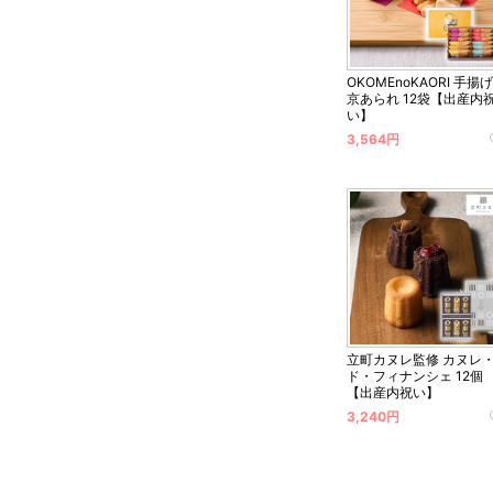
OKOMEnoKAORI 手揚
京あられ 12袋【出産内
い】
3,564円
立町カヌレ監修 カヌレ
ド・フィナンシェ 12個
【出産内祝い】
3,240円