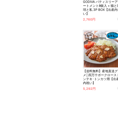
GODIVA パティスリー
ートメント8個入 + 猫と
琲と私 3P BOX【出産
い】
2,760円
【送料無料】産地直送グ
メ│四万十ポークロース
ンテキ･トンカツ用【出
内祝い】
5,292円