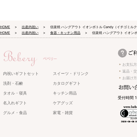
HOME
出産内祝い
信楽焼 ハングアウト イオンボトル Candy（イチゴミル
HOME
出産内祝い
食器・キッチン用品
信楽焼 ハングアウト イオンボ
お支払方
返品・交
内祝いギフトセット
スイーツ・ドリンク
お届け方
洗剤・石鹸
カタログギフト
タオル・寝具
キッチン用品
受付時間 1
名入れギフト
ケアグッズ
グルメ・食品
家電・雑貨