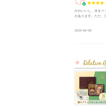
かわいいし、水をペ
があります。ただ、
公
2025-06-09
開
日