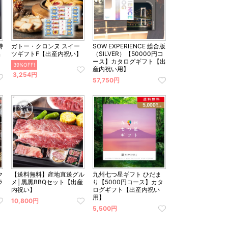
特
ガトー・クロンヌ スイー
SOW EXPERIENCE 総合版
出
ツギフトF【出産内祝い】
（SILVER）【50000円コ
ース】カタログギフト【出
39%OFF!
産内祝い用】
3,254円
57,750円
ク
【送料無料】産地直送グル
九州七つ星ギフト ひだま
ラ
メ│黒黒BBQセット【出産
り【5000円コース】カタ
内祝い】
ログギフト【出産内祝い
用】
10,800円
5,500円