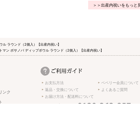
＞＞出産内祝いをもっと
ボウル ラウンド（2個入）【出産内祝い】
トマン ボサノバ ディップボウル ラウンド（2個入）【出産内祝い】
お支払方法
ベベリー会員について
返品・交換について
よくあるご質問
リンク
お届け方法・配送料について
ト
受付時間 10:00 ～ 17:00 ※土日･祝日休み