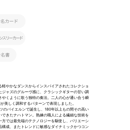
る軽やかなダンスからインスパイアされたコレクショ
たジャズのグルーヴ感に、クラシックギターの甘い調
さやくように歌う独特の奏法。二人の心が通い合う瞬
紐が美しく調和するパターンで表現しました。
イツのバイエルンで誕生し、180年以上もの間その高い
いできたナハトマン。熟練の職人による繊細な技術を
一方では最先端のテクノロジーを駆使し、バリエーシ
品構成、またトレンドに敏感なダイナミックかつコン