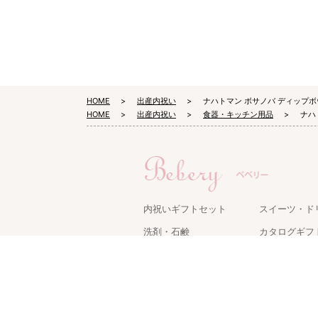
HOME
出産内祝い
ナハトマン ボサノバ ディップ
HOME
出産内祝い
食器・キッチン用品
ナハ
内祝いギフトセット
スイーツ・ド
洗剤・石鹸
カタログギフ
タオル・寝具
キッチン用品
名入れギフト
ケアグッズ
グルメ・食品
家電・雑貨