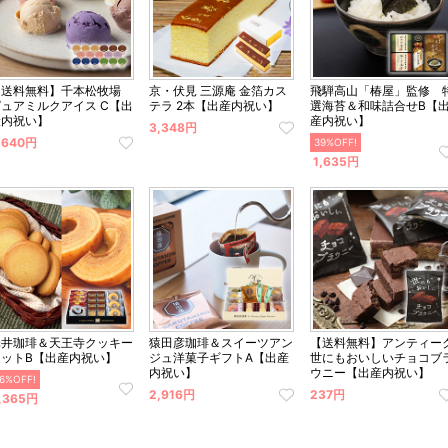
【送料無料】千本松牧場
京・伏見 三源庵 金箔カス
飛騨高山「椿屋」監修 
ピュアミルクアイス C【出
テラ 2本【出産内祝い】
選海苔＆和味詰合せB【
産内祝い】
産内祝い】
3,348円
,640円
39%OFF!
1,635円
澤井珈琲＆天王寺クッキー
猿田彦珈琲＆スイーツアン
【送料無料】アンティー
セットB【出産内祝い】
ジュ洋菓子ギフトA【出産
世にもおいしいチョコブ
内祝い】
ウニー【出産内祝い】
6%OFF!
2,916円
237円
,365円