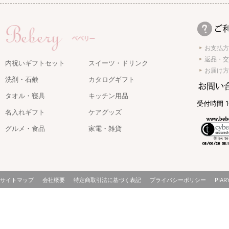
お支払方
返品・交
内祝いギフトセット
スイーツ・ドリンク
お届け方
洗剤・石鹸
カタログギフト
タオル・寝具
キッチン用品
受付時間 1
名入れギフト
ケアグッズ
グルメ・食品
家電・雑貨
サイトマップ
会社概要
特定商取引法に基づく表記
プライバシーポリシー
PIAR