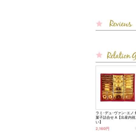
ラミ･デュ･ヴァン･エノ 
菓子詰合せ A【出産内祝
い】
2,160円