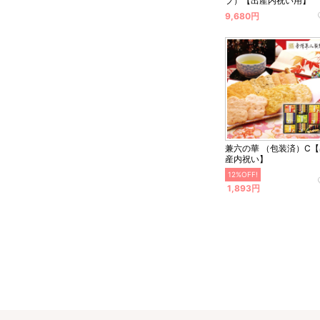
プ）【出産内祝い用】
9,680円
兼六の華 （包装済）C
産内祝い】
12%OFF!
1,893円