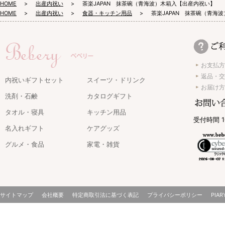
HOME
出産内祝い
茶楽JAPAN 抹茶碗（青海波）木箱入【出産内祝い】
HOME
出産内祝い
食器・キッチン用品
茶楽JAPAN 抹茶碗（青海
お支払方
返品・交
内祝いギフトセット
スイーツ・ドリンク
お届け方
洗剤・石鹸
カタログギフト
タオル・寝具
キッチン用品
受付時間 1
名入れギフト
ケアグッズ
グルメ・食品
家電・雑貨
サイトマップ
会社概要
特定商取引法に基づく表記
プライバシーポリシー
PIAR