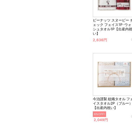
ピーナッツ スヌーピー 
ェック フェイス1P･ウ
シュタオル1P【出産内
い】
2,636円
今治謹製 紋織タオル フ
イスタオル2P（ブルー
【出産内祝い】
6%OFF!
2,049円