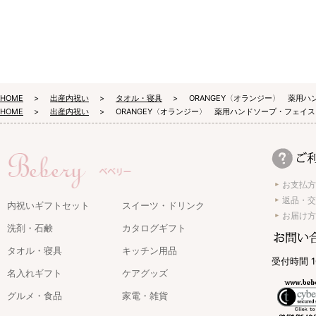
HOME
出産内祝い
タオル・寝具
ORANGEY〈オランジー〉 薬用
HOME
出産内祝い
ORANGEY〈オランジー〉 薬用ハンドソープ・フェイス
お支払方
返品・交
内祝いギフトセット
スイーツ・ドリンク
お届け方
洗剤・石鹸
カタログギフト
タオル・寝具
キッチン用品
受付時間 1
名入れギフト
ケアグッズ
グルメ・食品
家電・雑貨