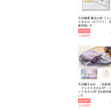
今治極選 魔法の糸 フェ
スタオル（ホワイト）【
産内祝い】
17%OFF!
1,808円
今治藤すみれ （化粧箱
フェイスタオル1P・
ンドタオル2P【出産内
い】
45%OFF!
2,410円