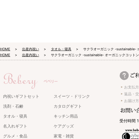
HOME
出産内祝い
タオル・寝具
サクラオーガニック -sustainab
HOME
出産内祝い
サクラオーガニック -sustainable- オーガニックコッ
お支払方
返品・交
内祝いギフトセット
スイーツ・ドリンク
お届け方
洗剤・石鹸
カタログギフト
タオル・寝具
キッチン用品
受付時間 1
名入れギフト
ケアグッズ
グルメ・食品
家電・雑貨