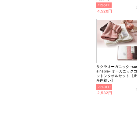
41%OFF!
4,520円
サクラオーガニック -sus
ainable- オーガニック
ットンタオルセットI【
産内祝い】
29%OFF!
2,532円