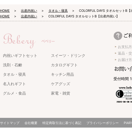
HOME
出産内祝い
タオル・寝具
COLORFUL DAYS タオルセット
HOME
出産内祝い
COLORFUL DAYS タオルセットB【出産内祝い】
お支払方
返品・交
内祝いギフトセット
スイーツ・ドリンク
お届け方
洗剤・石鹸
カタログギフト
タオル・寝具
キッチン用品
受付時間 1
名入れギフト
ケアグッズ
グルメ・食品
家電・雑貨
サイトマップ
会社概要
特定商取引法に基づく表記
プライバシーポリシー
PIAR