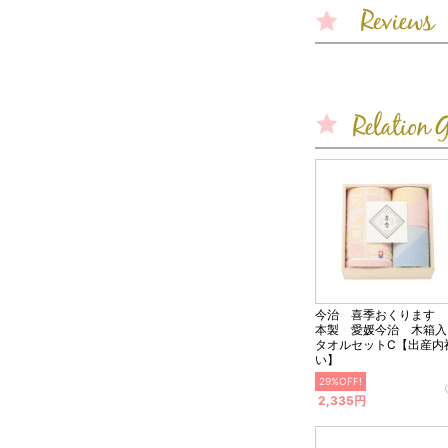
今治 喜季おくります 
本製 愛媛今治 木箱入
タオルセットC【出産内
い】
29%OFF!
2,335円