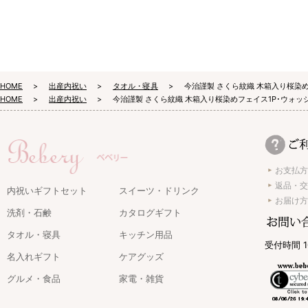
HOME
出産内祝い
タオル・寝具
今治謹製 さくら紋織 木箱入り桜染
HOME
出産内祝い
今治謹製 さくら紋織 木箱入り桜染めフェイス1P･ウォッ
お支払方
返品・交
内祝いギフトセット
スイーツ・ドリンク
お届け方
洗剤・石鹸
カタログギフト
タオル・寝具
キッチン用品
受付時間 1
名入れギフト
ケアグッズ
グルメ・食品
家電・雑貨