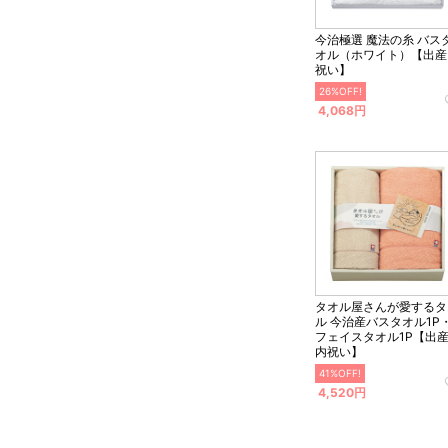
今治極選 魔法の糸 バス
オル（ホワイト）【出産
祝い】
26%OFF!
4,068円
タオル屋さんが愛するタ
ル 今治産バスタオル1P
フェイスタオル1P【出
内祝い】
41%OFF!
4,520円